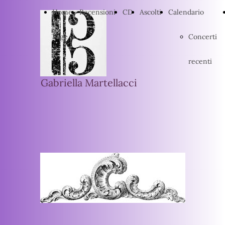
Home
Recensioni
CD
Ascolti
Calendario
Page
Concerti
recenti
Gabriella Martellacci